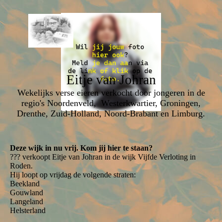
Eitje van Johran
Wekelijks verse eieren verkocht door jongeren in de
regio's Noordenveld, Westerkwartier, Groningen,
Drenthe, Zuid-Holland, Noord-Brabant en Limburg.
Deze wijk in nu vrij. Kom jij hier te staan?
??? verkoopt Eitje van Johran in de wijk Vijfde Verloting in
Roden.
Hij loopt op vrijdag de volgende straten:
Beekland
Gouwland
Langeland
Helsterland