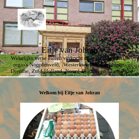
Eitje van Johran
Wekelijks verse eieren verkocht door jongeren in de
regio's Noordenveld, Westerkwartier, Groningen,
Drenthe, Zuid-Holland, Noord-Brabant en Limburg.
Welkom bij Eitje van Johran