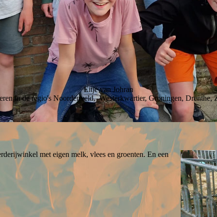
Eitje van Johran
geren in de regio's Noordenveld, Westerkwartier, Groningen, Drenthe
rderijwinkel met eigen melk, vlees en groenten. En een