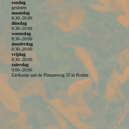
zondag
gesloten
maandag
8
:
30
–
20
:
00
dinsdag
8
:
30
–
20
:
00
woensdag
8
:
30
–
20
:
00
donderdag
8
:
30
–
20
:
00
vrijdag
8
:
30
–
20
:
00
zaterdag
9
:
00
–
20
:
00
Eierkastje aan de Plataanweg 35 in Roden