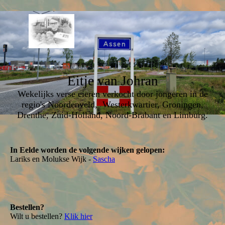
Eitje van Johran
Wekelijks verse eieren verkocht door jongeren in de
regio's Noordenveld, Westerkwartier, Groningen,
Drenthe, Zuid-Holland, Noord-Brabant en Limburg.
In Eelde worden de volgende wijken gelopen:
Lariks en Molukse Wijk -
Sascha
Bestellen?
Wilt u bestellen?
Klik hier