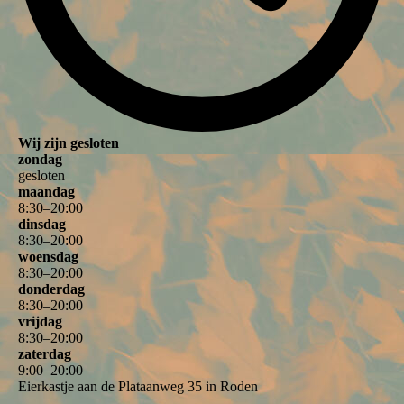
Wij zijn gesloten
zondag
gesloten
maandag
8
:
30
–
20
:
00
dinsdag
8
:
30
–
20
:
00
woensdag
8
:
30
–
20
:
00
donderdag
8
:
30
–
20
:
00
vrijdag
8
:
30
–
20
:
00
zaterdag
9
:
00
–
20
:
00
Eierkastje aan de Plataanweg 35 in Roden