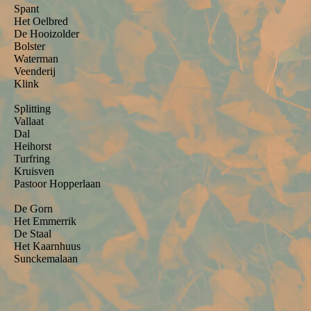
Spant
Het Oelbred
De Hooizolder
Bolster
Waterman
Veenderij
Klink
Splitting
Vallaat
Dal
Heihorst
Turfring
Kruisven
Pastoor Hopperlaan
De Gorn
Het Emmerrik
De Staal
Het Kaarnhuus
Sunckemalaan