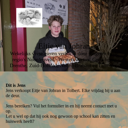
Eitje van Johran
Wekelijks verse eieren verkocht door jongeren in de
regio's Noordenveld, Westerkwartier, Groningen,
Drenthe, Zuid-Holland, Noord-Brabant en Limburg.
Dit is Jens
Jens verkoopt Eitje van Johran in Tolbert. Elke vrijdag bij u aan
de deur.
Jens bereiken? Vul het formulier in en hij neemt contact met u
op.
Let u wel op dat hij ook nog gewoon op school kan zitten en
huiswerk heeft?